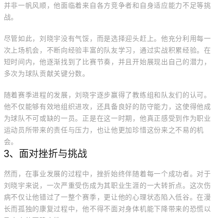
并非一帆风顺，他面临着来自各方竞争者和自身适应能力不足等挑
战。
尽管如此，刘晓宇没有气馁，而是选择迎头赶上。他充分利用每一
次上场机会，不断向经验丰富的队友学习，通过实战积累经验。在
短时间内，他逐渐找到了比赛节奏，并且开始展现出自己的潜力，
多次为球队贡献关键分数。
随着赛季进程的发展，刘晓宇逐步赢得了教练组和队友们的认可。
他不仅能够有效地组织进攻，还具备良好的防守能力，这使得他成
为球队不可或缺的一员。正是在这一时期，他真正感受到作为职业
运动员所带来的责任与压力，也让他更加珍惜这份来之不易的机
会。
3、面对挫折与挑战
然而，在事业发展的过程中，挫折始终伴随着每一个成功者。对于
刘晓宇来说，一次严重受伤成为其职业生涯的一大转折点。这次伤
病不仅让他错过了一整个赛季，更让他的心理状态陷入低谷。在漫
长而孤独的康复过程中，他不得不面对身体机能下降带来的恐慌以