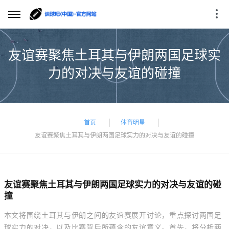
友谊赛聚焦土耳其与伊朗两国足球实
力的对决与友谊的碰撞
首页
体育明星
友谊赛聚焦土耳其与伊朗两国足球实力的对决与友谊的碰撞
友谊赛聚焦土耳其与伊朗两国足球实力的对决与友谊的碰
撞
本文将围绕土耳其与伊朗之间的友谊赛展开讨论，重点探讨两国足
球实力的对决，以及比赛背后所蕴含的友谊意义。首先，将分析两