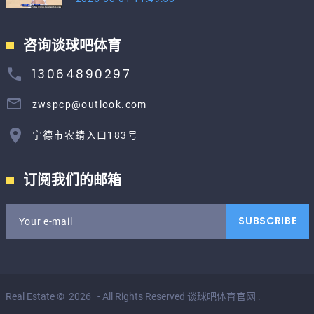
咨询谈球吧体育
13064890297
zwspcp@outlook.com
宁德市农蜻入口183号
订阅我们的邮箱
SUBSCRIBE
Your e-mail
Real Estate
©
2026
- All Rights Reserved
谈球吧体育官网
.