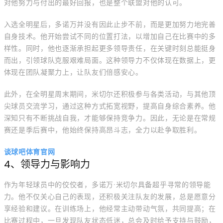
对他努力与付出的最好回报，也是整个联盟对他的认可。
入选全明星后，多诺万并没有因此止步不前，而是更加努力地完善
自身技术。他开始尝试不同的位置打法，以增加自己在比赛中的多
样性。同时，他也逐渐承担起更多领导责任，在关键时刻总能挺身
而出，引领球队克服艰难局面。这种领导力不仅体现在数据上，更
体现在团队凝聚力上，让队友们倍感安心。
此外，在全明星周末期间，米切尔还积极参与各类活动，与其他顶
尖球员交流学习，通过这种方式拓宽视野，提高自身综合素养。他
深知只有不断挑战自我，才能够保持竞争力。因此，无论是在常规
赛还是季后赛中，他始终保持高昂斗志，全力以赴争取胜利。
谈球吧体育官网
4、领导力与影响力
作为年轻球员中的佼佼者，多诺万·米切尔具备超乎寻常的领导能
力。他不仅关心自己的表现，还积极关注队友的发展，总是愿意分
享经验和建议。在训练场上，他经常主动带动气氛，共同提高；在
比赛过程中，一旦发现队友状态低迷，总会及时给予支持与鼓励，