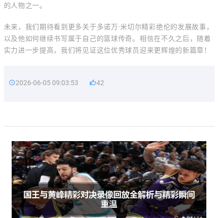
的人物之一。
未来，我们期待看到更多关于多诺万·米切尔精彩绝伦的发展故事，
以及他如何继续书写属于自己的篮球传奇。相信在不久之后，随着
实力进一步提高，我们将见证这位优秀球员迎来更辉煌的新篇章！
2026-06-05 09:03:53
42