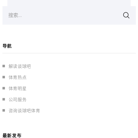
搜索...
导航
解读谈球吧
体育热点
体育明星
公司服务
咨询谈球吧体育
最新发布