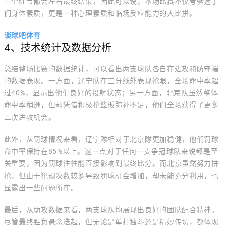
一个细节都会左右最终结果，因此可以说，本场比赛不仅考验选手
们身体素质，更是一种心理素质和临场反应能力的大比拼。
谈球吧体育
4、技术统计及数据分析
总结整场比赛的数据统计，可以看出两支球队各自在进攻和防守端
的数据表现。一方面，辽宁队在三分线外表现抢眼，全场命中率超
过40%，显示出他们良好的投射状态；另一方面，北京队虽然整体
命中率稍逊，但却凭借积极抢篮板弥补不足，他们全场获得了更多
二次进攻机会。
此外，从罚球情况来看，辽宁隊相对于北京隊更加稳健，他们罚球
命中率保持在85%以上。这一点对于任何一支争冠球队来说都是至
关重要，因为罚球往往能直接影响到最终比分。而北京虽然努力拼
抢，但由于犯规次数较多导致罚球机会增加，却未能充分利用，也
显露出一些问题所在。
最后，从助攻数据来看，两支球队均展现出良好的团队配合精神。
尽管最终胜负悬念迭起，但无论是单打独斗还是精妙传切，都体现