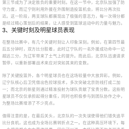
第三节成为了决定胜负的重要时刻。在这一节中，北京队加强了防
守力度，而辽宁则利用外援在外围制造投篮机会，将比分再次拉
近。这一阶段，两支球队都展现出了极强的意志力，每一次得分都
是经过精心策划后的结果，让人感受到篮球运动中的力量与魅力。
3、关键时刻及明星球员表现
在整场比赛中，有几个关键时刻让人印象深刻。例如，在第四节最
后五分钟时，双方比分胶着，此时辽宁队的一名外援成功命中一记
超远三分，为辽军带来了士气上的提升。而此后，北京队迅速请求
暂停，以重新部署战术来应对突如其来的变数。
除了关键投篮外，各个明星球员也在这场较量中大放异彩。例如，
辽宁队核心后卫凭借出色控球技术，多次突破北京防线打成二加
一；而北京的新星则通过精准投射为球队贡献了宝贵分数。这些明
星球员不仅仅承担起得分重任，同时也积极参与到团队协作之中，
为整场比赛增添了不少亮点。
值得注意的是，在最后关头，北京队的一次失误使得他们错失追平
比分良机，这也成为全场比赛转折点之一。在这种高压环境下，每