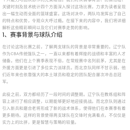
关键时刻及技术统计四个方面深入探讨这场比赛，力求为读者呈现
出一幅生动而全面的篮球盛宴。这场对决中，两队均发挥出了自己
的特点和优势，令观众大呼过瘾。在接下来的内容中，我们将详细
解析这些精彩瞬间以及它们对赛季走势的影响。
1、赛事背景与球队介绍
在讨论这场比赛之前，了解两支球队的背景是非常重要的。辽宁队
作为CBA传统强队之一，一直以来都有着辉煌的战绩和丰富的人才
储备。他们在上个赛季表现不俗，在常规赛中名列前茅，尤其是在
外援方面更是引进了多位实力派球员。而北京队同样不甘示弱，他
们近年来也依靠强大的本土球员和稳定的团队配合屡次冲击总冠
军。
此役之前，双方都经历了一段时间的调整期。辽宁队在教练组和阵
容上进行了相应调整，以期能够更好地迎接挑战。而北京队则通过
引入新兵和磨合老将形成了新的战术体系，使得他们在本赛季有着
更多期待。这样的背景使得两支球队在交锋时充满看点，不仅仅是
实力上的比拼，更是智慧与策略的较量。