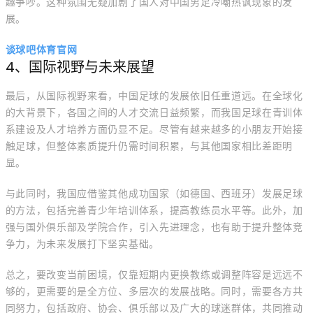
趣争吵。这种氛围无疑加剧了国人对中国男足冷嘲热讽现象的发
展。
谈球吧体育官网
4、国际视野与未来展望
最后，从国际视野来看，中国足球的发展依旧任重道远。在全球化
的大背景下，各国之间的人才交流日益频繁，而我国足球在青训体
系建设及人才培养方面仍显不足。尽管有越来越多的小朋友开始接
触足球，但整体素质提升仍需时间积累，与其他国家相比差距明
显。
与此同时，我国应借鉴其他成功国家（如德国、西班牙）发展足球
的方法，包括完善青少年培训体系，提高教练员水平等。此外，加
强与国外俱乐部及学院合作，引入先进理念，也有助于提升整体竞
争力，为未来发展打下坚实基础。
总之，要改变当前困境，仅靠短期内更换教练或调整阵容是远远不
够的，更需要的是全方位、多层次的发展战略。同时，需要各方共
同努力，包括政府、协会、俱乐部以及广大的球迷群体，共同推动