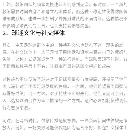
此外，教练团队的频繁更换也让人们感到无奈。有时候，一个新的
教练需要时间去磨合和建立战术体系，而这种不稳定性使得球队很
难形成默契，也进一步加剧了外界对球队的不满情绪。这种情况不
仅影响了球员们的士气，也让支持者倍感失望。
2、球迷文化与社交媒体
其次，中国足球迷群体中的一种特殊文化也助推了这一现象的发
展。在社交媒体上，人们习惯于用幽默和讽刺来表达自己的愤怒与
失望，这种方式逐渐成为了一种流行趋势。当球队表现不佳时，各
类梗图和段子层出不穷，让原本严肃的话题变得轻松起来。
这种趋势不仅反映了球迷对于足球赛事参与度提高，还揭示了他们
内心深处对于中国足球发展的焦虑。一方面，他们希望看到国家队
取得好成绩；另一方面，对于持续不断的失利，他们又无可奈何，
因此选择以调侃作为宣泄情绪的一种方式。这种心理机制使得调侃
行为愈演愈烈。
同时，在网络时代，信息传播速度极快，一些负面新闻往往被无限
放大。例如，一场失败可能仅仅是因为运气不好，但在社交媒体上