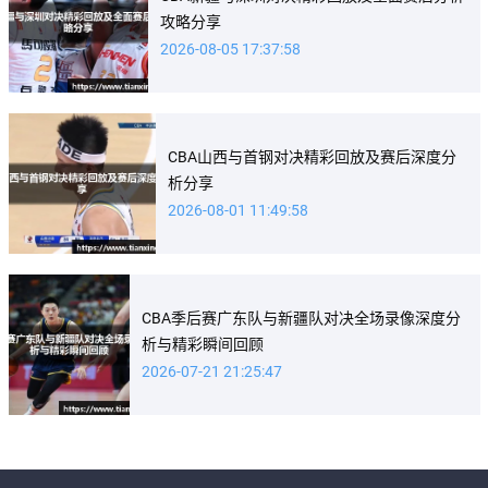
攻略分享
2026-08-05 17:37:58
CBA山西与首钢对决精彩回放及赛后深度分
析分享
2026-08-01 11:49:58
CBA季后赛广东队与新疆队对决全场录像深度分
析与精彩瞬间回顾
2026-07-21 21:25:47