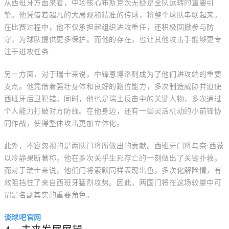
从西班牙方面来看，中场核心布斯克茨无疑是全队运转的重要引
擎。他凭借着超凡的大局观和精准的传球，将整个球队串联起来。
在比赛过程中，他不仅承担起组织进攻重任，还积极回撤参与防
守，为球队提供更多保护。而他的存在，也让其他攻击手能够更专
注于进攻任务.
另一方面，对于瑞士来说，中锋恩博洛则成为了他们进攻端的重要
支点。他凭借着强壮身体和良好的跑位能力，多次制造威胁并迫使
西班牙后卫犯错。同时，他也是瑞士反击中的关键人物，多次通过
个人能力打破对方防线。在他身边，还有一些灵活机动的小前锋协
同作战，使得整体攻击更加立体化。
此外，不容忽视的是两队门将所做出的贡献。西班牙门将乌奈·西蒙
以冷静果断著称，他在多次关乎生死存亡的一刻做出了关键扑救。
而对于瑞士来说，他们门将索默同样表现出色，多次化解险情，有
效阻挡住了来自西班牙猛烈攻势。因此，两国门将在这场较量中可
谓是名副其实的重要角色。
谈球吧官网