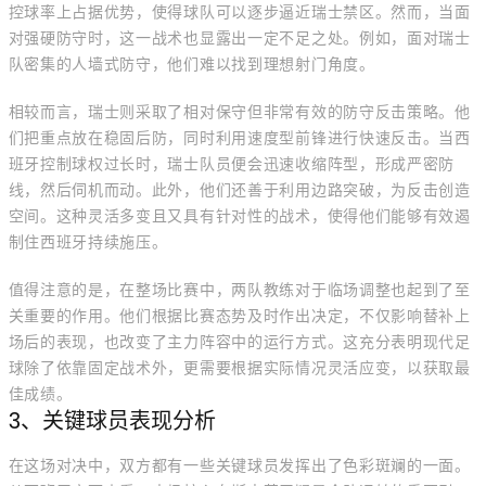
控球率上占据优势，使得球队可以逐步逼近瑞士禁区。然而，当面
对强硬防守时，这一战术也显露出一定不足之处。例如，面对瑞士
队密集的人墙式防守，他们难以找到理想射门角度。
相较而言，瑞士则采取了相对保守但非常有效的防守反击策略。他
们把重点放在稳固后防，同时利用速度型前锋进行快速反击。当西
班牙控制球权过长时，瑞士队员便会迅速收缩阵型，形成严密防
线，然后伺机而动。此外，他们还善于利用边路突破，为反击创造
空间。这种灵活多变且又具有针对性的战术，使得他们能够有效遏
制住西班牙持续施压。
值得注意的是，在整场比赛中，两队教练对于临场调整也起到了至
关重要的作用。他们根据比赛态势及时作出决定，不仅影响替补上
场后的表现，也改变了主力阵容中的运行方式。这充分表明现代足
球除了依靠固定战术外，更需要根据实际情况灵活应变，以获取最
佳成绩。
3、关键球员表现分析
在这场对决中，双方都有一些关键球员发挥出了色彩斑斓的一面。