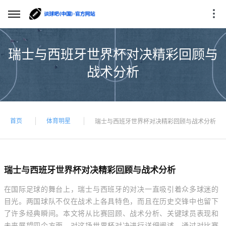
瑞士与西班牙世界杯对决精彩回顾与
战术分析
首页
体育明星
瑞士与西班牙世界杯对决精彩回顾与战术分析
瑞士与西班牙世界杯对决精彩回顾与战术分析
在国际足球的舞台上，瑞士与西班牙的对决一直吸引着众多球迷的
目光。两国球队不仅在战术上各具特色，而且在历史交锋中也留下
了许多经典瞬间。本文将从比赛回顾、战术分析、关键球员表现和
未来展望四个方面，对这场世界杯对决进行详细阐述。通过对比赛