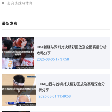
咨询谈球吧体育
最新发布
CBA新疆与深圳对决精彩回放及全面赛后分析
攻略分享
2026-08-05 17:37:58
CBA山西与首钢对决精彩回放及赛后深度分
析分享
2026-08-01 11:49:58