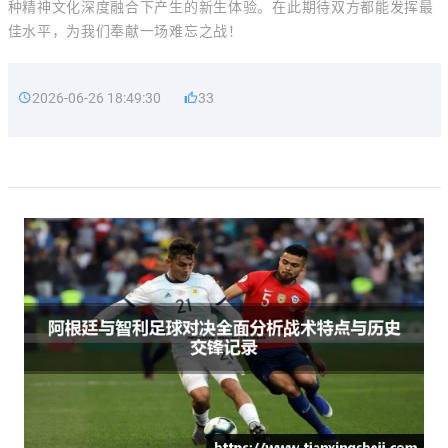
种精神文化深度融合下产生的新生体验。在此期待双方都能发挥最
佳水平，为我们奉献一场难忘之战！
2026-06-26 18:49:30
33