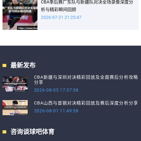
CBA季后赛广东队与新疆队对决全场录像深度分
析与精彩瞬间回顾
2026-07-21 21:25:47
最新发布
CBA新疆与深圳对决精彩回放及全面赛后分析攻略
分享
2026-08-05 17:37:58
CBA山西与首钢对决精彩回放及赛后深度分析分享
2026-08-01 11:49:58
咨询谈球吧体育