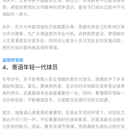
与关怀，让更多孩子接触到足球。她认为，体育教育不仅能增强体
质，更能培养团队合作精神和竞争意识，是孩子们成长过程中不可
或缺的一部分。
此外，在大众传媒领域也开始崭露头角，周娜利用自己的影响力参
与评论赛事，为广大球迷提供专业分析。这种跨界尝试，使得她的
人生故事更加丰富多彩，同时也让更多人关注到女足的发展动态，
把目光投向曾经被忽视的领域。
谈球吧官网
4、寄语年轻一代球员
在专访中，对于即将踏入职业道路的新生代球员，周娜给予了许多
鼓励和建议。首先，要保持热爱，无论何时何地都应该享受足球带
来的快乐，这是最根本也是最重要的一点。同时，要懂得珍惜每一
次训练机会，不断磨练技艺，以便能在关键时刻抓住机遇。
其次，她强调心理素质的重要性。在高水平竞技环境下，对抗压力
是必不可少的一环，不仅需要良好的身体素质，还需具备应对挫折
与失败的能力。因此，要学会调节情绪，将困难视为成长过程中宝