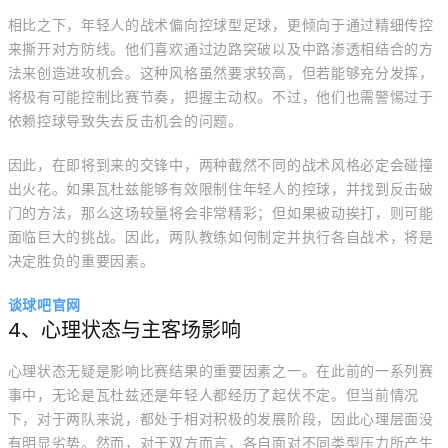
相比之下，年轻人的战术偏向控球型足球，更倾向于通过精细传控
来撕开对方防线。他们喜欢通过边路突破以及中路渗透相结合的方
法来创造进攻机会。这种风格虽然要求较高，但若能够充分发挥，
将极有可能控制比赛节奏，把握主动权。不过，他们也需警惕过于
依赖控球导致失去反击机会的问题。
因此，在即将到来的交锋中，两种截然不同的战术风格必定会碰撞
出火花。如果瓦杜兹能够有效限制住年轻人的控球，并找到反击破
门的方法，那么这场较量将会非常精彩；但如果被动挨打，则可能
面临巨大的挑战。因此，两队教练如何制定并执行各自战术，将是
决定胜负的重要因素。
谈球吧官网
4、心理状态与主客场影响
心理状态无疑是影响比赛结果的重要因素之一。在此前的一系列赛
事中，无论是瓦杜兹还是年轻人都经历了起伏不定。但当前情况
下，对于两队来说，都处于相对积极的发展阶段，因此心理层面没
有明显劣势。然而，对于双方而言，各自面对不同类型压力所产生