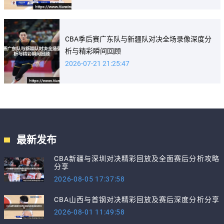
CBA季后赛广东队与新疆队对决全场录像深度分
析与精彩瞬间回顾
2026-07-21 21:25:47
最新发布
CBA新疆与深圳对决精彩回放及全面赛后分析攻略
分享
2026-08-05 17:37:58
CBA山西与首钢对决精彩回放及赛后深度分析分享
2026-08-01 11:49:58