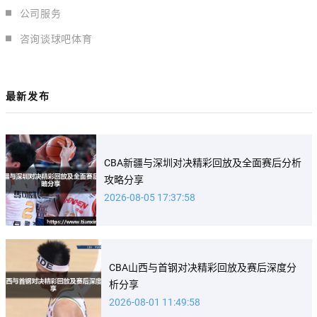
公司服务
咨询谈球吧体育
最新发布
CBA新疆与深圳对决精彩回放及全面赛后分析
攻略分享
2026-08-05 17:37:58
CBA山西与首钢对决精彩回放及赛后深度分
析分享
2026-08-01 11:49:58