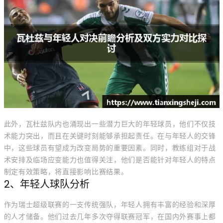
此外，瓦杜兹队内也涌现出一些潜力巨大的年轻球员，他们不仅技
术能力突出，而且在关键时刻能够承担起责任。在与年轻人的交锋
中，这些球员有望成为改变局势的重要因素。同时，教练组对于战
术安排及临场应变能力也值得关注，他们是否能针对年轻人的特点
制定有效策略，将直接影响比赛结果。
2、年轻人球队分析
作为瑞士超级联赛的一支传统强队，年轻人拥有丰富的经验和深厚
的人才储备。他们过去几年多次夺得联赛冠军，在国内外赛事上都