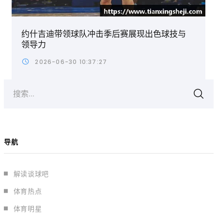
约什吉迪带领球队冲击季后赛展现出色球技与
领导力
2026-06-30 10:37:27
搜索...
导航
解读谈球吧
体育热点
体育明星