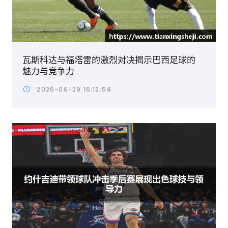
瓦斯科达与福塔雷的激烈对决揭示巴西足球的
魅力与竞争力
2026-06-29 16:12:54