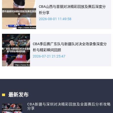
CBA山西与首钢对决精彩回放及赛后深度分
析分享
2026-08-01 11:49:58
CBA季后赛广东队与新疆队对决全场录像深度分
析与精彩瞬间回顾
2026-07-21 21:25:47
最新发布
CBA新疆与深圳对决精彩回放及全面赛后分析攻略
分享