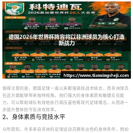
值得注意的是，德国足球一直以来都强调技战术结合，而非洲球员
在这方面能够带来独特视角。他们强大的身体素质和敏捷反应能
力，可以帮助球队有效地执行高压逼抢等现代足球理念，从而进一
步提升整体防守及进攻效率。
2、身体素质与竞技水平
众所周知，许多来自非洲的足球运动员拥有出色的身体条件，例如