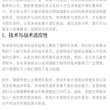
素质的认可，更是希望通过多元化的人才引进来提升球队整体实
力。本文将从四个方面详细探讨德国国家队如何利用非洲球员构建
新阵容，包括技术与战术适应性、身体素质与竞技水平、文化融合
与团队协作，以及未来发展与潜在挑战。通过这些分析，我们可以
更深入地理解这一战略背后的深意。
1、技术与战术适应性
非洲球员在技术和战术运用上展现了独特的优势，他们往往具备出
色的个人能力和灵活的战术意识。这使得他们能够迅速融入不同风
格的比赛中，从而为球队提供更多战术选择。例如，在过去几届世
界杯中，多名非洲球员以其突破能力和传控技术赢得了广泛赞誉，
这为德国队引入他们提供了有力依据。
此外，德国传统上注重团队配合，但近年来也逐渐向快速反击以及
灵活变换战术转型。非洲球员通常具备不错的适应能力，这意味着
他们可以根据教练要求不断调整自己的打法。因此，若能在阵容中
加入一些优秀的非洲球员，将极大丰富球队的战术变化，使其在面
对不同对手时更加游刃有余。