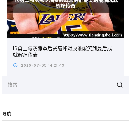
16勇士与灰熊季后赛巅峰对决谁能笑到最后成
就辉煌传奇
2026-07-05 14:21:43
搜索...
导航