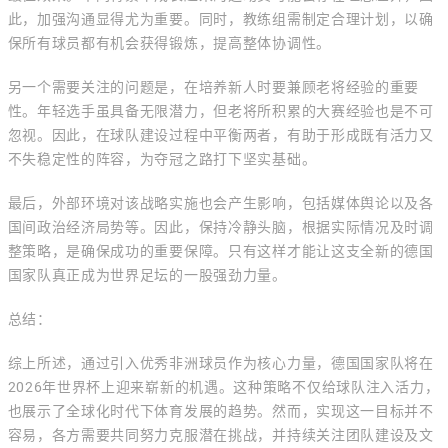
此，加强沟通显得尤为重要。同时，教练组需制定合理计划，以确
保所有球员都有机会获得锻炼，提高整体协调性。
另一个需要关注的问题是，在培养新人时要兼顾老将经验的重要
性。年轻选手虽具备无限潜力，但老将所积累的大赛经验也是不可
忽视。因此，在球队建设过程中平衡两者，有助于形成既有活力又
不失稳定性的阵容，为夺冠之路打下坚实基础。
最后，外部环境对该战略实施也会产生影响，包括媒体舆论以及各
国间政治经济局势等。因此，保持冷静头脑，根据实际情况及时调
整策略，是确保成功的重要保障。只有这样才能让这支全新的德国
国家队真正成为世界足坛的一股强劲力量。
总结：
综上所述，通过引入优秀非洲球员作为核心力量，德国国家队将在
2026年世界杯上迎来崭新的机遇。这种策略不仅给球队注入活力，
也展示了全球化时代下体育发展的趋势。然而，实现这一目标并不
容易，各方需要共同努力克服潜在挑战，并持续关注团队建设及文