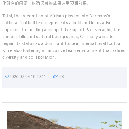
化融合的问题，以确保最终成果达到预期效果。
Total, the integration of African players into Germany’s
national football team represents a bold and innovative
approach to building a competitive squad. By leveraging their
unique skills and cultural backgrounds, Germany aims to
regain its status as a dominant force in international football
while also fostering an inclusive team environment that values
diversity and collaboration.
2026-07-04 10:29:11
108