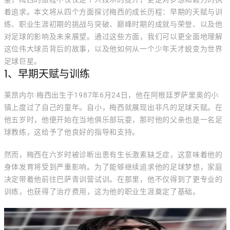
着追求。本文将从四个方面探讨梅西的成长历程：早期的天赋与训
练、职业生涯初期的挑战与突破、巅峰时期的成就与荣誉、以及他
对足球的影响及未来展望。通过这些方面，我们可以更全面地理解
这位伟大球员背后的故事，以及他如何从一个少年天才蜕变为世界
足球巨星。
1、早期天赋与训练
莱昂内尔·梅西出生于1987年6月24日，他在阿根廷罗萨里奥的小
镇上度过了自己的童年。自小，梅西就展现出非凡的足球天赋。在
他五岁时，他便开始在当地俱乐部玩耍，那时他的父亲也是一名足
球教练，这给予了他良好的指导和支持。
然而，梅西在六岁时被诊断出患有生长激素缺乏症，这意味着他的
身体发育将受到严重影响。为了能够继续追求他的足球梦想，家庭
决定带着他前往巴萨青训营试训。在那里，他不仅得到了更专业的
训练，也获得了治疗费用，这为他的职业生涯奠定了基础。