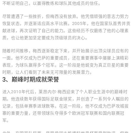
不断证明自己，以赢得教练和球队其他成员的信任。
尽管遭遇了一些挫折，但梅西没有放弃。他凭借顽强的意志力努力
恢复状态，并逐渐适应高水平比赛。2005年，他在国家队首秀并贡
献进球，再次证明了自己的能力。这些经历不仅磨练了他的心理素
质，也让他更加坚定要成为顶级球员的决心。
随着时间推移，梅西逐渐稳定下来，并开始展示出顶尖球员应有的
一面。他不仅成为巴萨的重要成员，还在重要赛事中屡屡上演精彩
表现，为球队赢得多个冠军。这一阶段是他蜕变为真正巨星的重要
时期，让人们看到了未来无可限量的发展潜力。
3、巅峰时期成就荣誉
进入2010年代后，莱昂内尔·梅西迎来了个人职业生涯中的巅峰时
期。他连续数年获得国际足联金球奖，并创造了一系列令人瞩目的
记录，包括单赛季进球数等。在这一阶段，他不仅成为巴萨攻城拔
寨的重要力量，还带领球队夺得多个欧洲冠军联赛和国内联赛冠
军。