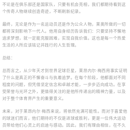
不论是在俱乐部还是国家队，只要有机会亮相，我们都期待看到这
个传奇人物继续创造奇迹，不断刷新纪录。
最终，无论是作为一名运动员还是作为公众人物，莱奥所做的一切
都将深刻影响下一代人。他用自身经历告诉我们：只要坚持不懈地
追求梦想，就一定能克服困难，实现自我价值。这也是每一个热爱
生活的人所应该铭记并践行的人生哲理。
总结：
总而言之，从少年天才到世界足球巨星，莱昂内尔·梅西用事实证明
了什么是真正的不懈奋斗与执着追梦。在每个阶段，他都面对不同
程度的问题，但凭借坚定信念和卓越才能，一步步迈向成功。在享
受荣誉与光环之外，更值得关注的是他所传递出的精神力量，以及
对于整个体育界产生的重要意义。
未来，对于莱昂内尔·梅西来说，将依然充满可能性。而对于喜爱他
的球迷们而言，他们期待的不仅是进球或胜利，更是一位伟大运动
员带给他们心灵上的启迪与感动。因此，我们有理由相信，在不久