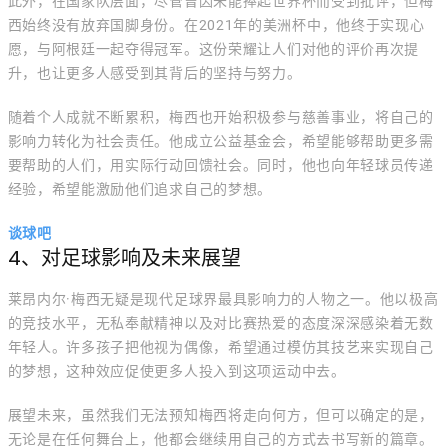
此外，在国家队层面，尽管曾因未能捧起世界杯而受到批评，但梅
西始终没有放弃国脚身份。在2021年的美洲杯中，他终于实现心
愿，与阿根廷一起夺得冠军。这份荣耀让人们对他的评价再次提
升，也让更多人感受到其背后的坚持与努力。
随着个人成就不断累积，梅西也开始积极参与慈善事业，将自己的
影响力转化为社会责任。他成立公益基金会，希望能够帮助更多需
要帮助的人们，用实际行动回馈社会。同时，他也向年轻球员传递
经验，希望能激励他们追求自己的梦想。
谈球吧
4、对足球影响及未来展望
莱昂内尔·梅西无疑是现代足球界最具影响力的人物之一。他以极高
的竞技水平，无私奉献精神以及对比赛热爱的态度深深感染着无数
年轻人。许多孩子把他视为偶像，希望通过模仿其技艺来实现自己
的梦想，这种效应促使更多人投入到这项运动中去。
展望未来，虽然我们无法预知梅西将走向何方，但可以确定的是，
无论是在任何舞台上，他都会继续用自己的方式去书写新的篇章。