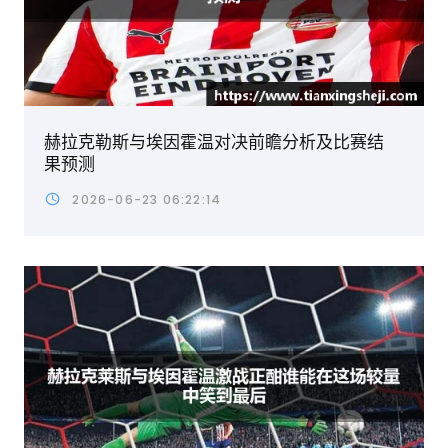
赫拉克勒斯与埃因霍温对决前瞻分析及比赛结
果预测
2026-06-23 06:22:14