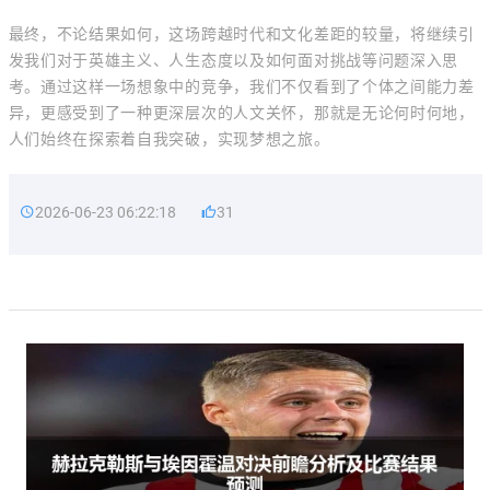
最终，不论结果如何，这场跨越时代和文化差距的较量，将继续引
发我们对于英雄主义、人生态度以及如何面对挑战等问题深入思
考。通过这样一场想象中的竞争，我们不仅看到了个体之间能力差
异，更感受到了一种更深层次的人文关怀，那就是无论何时何地，
人们始终在探索着自我突破，实现梦想之旅。
2026-06-23 06:22:18
31