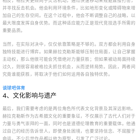
相反，格拉夫更倾向于灵活机动，通过快速移动来规避直接打击，
并寻找反击机会。他会利用环境条件，比如地形变化或障碍物来增
加自己的生存空间。在这个过程中，他会不断调整自己的战略，以
最大限度发挥自身优势。而这种适应能力正是现代竞技选手所需的
重要品质。
当然，在实际对决中，仅仅依靠策略是不够的。双方都会利用自身
独特技能进行博弈。如果赫拉克勒斯能够压制住局面，让自己掌握
主动权，那么他很可能会凭借绝对力量获胜；但如果被动局面持续
过久，则很容易被格拉夫抓住机会，从而逆转局势。因此，两者间
究竟谁能获胜，将取决于他们如何运用各自独特优势。
谈球吧体育
4、文化影响与遗产
最后，我们需要考虑的是两位角色所代表文化背景及其深远影响。
赫拉克勒斯作为古希腊文化的重要象征，不仅展示了古代人们对于
力量与勇气崇拜的一面，同时也是道德伦理教育的重要载体。他通
过自己的经历告诉世人，即使身处困境，也要坚持信念、不屈服于
命运。不少后世作品都以他为原型，引发了广泛讨论。