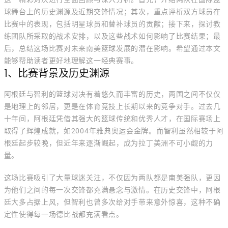
球舞台上的历史渊源及近期交锋情况；其次，重点评析双方球员在
比赛中的表现，包括明星球员和替补球员的贡献；接下来，探讨教
练团队所采取的战术安排，以及这些战术如何影响了比赛结果；最
后，总结这场比赛对未来南美篮球发展的潜在影响。希望通过本文
能够帮助读者更好地理解这一经典赛事。
1、比赛背景及历史渊源
阿根廷与智利的篮球对决有着悠久而丰富的历史，两国之间不仅仅
是地理上的邻居，更是在体育竞技上长期以来的竞争对手。过去几
十年间，阿根廷凭借其强大的篮球传统和优秀人才，在国际赛场上
取得了辉煌成就，如2004年雅典奥运会金牌。而智利虽然相较于阿
根廷起步较晚，但近年来逐渐崛起，成为拉丁美洲不可小觑的力
量。
这场比赛吸引了大量球迷关注，不仅因为两队都是南美强队，更因
为他们之间的每一次交锋都充满悬念与激情。在历史交锋中，阿根
廷大多占据上风，但智利也曾多次给对手带来意外惊喜，这种不确
定性使得每一场德比战都充满看点。