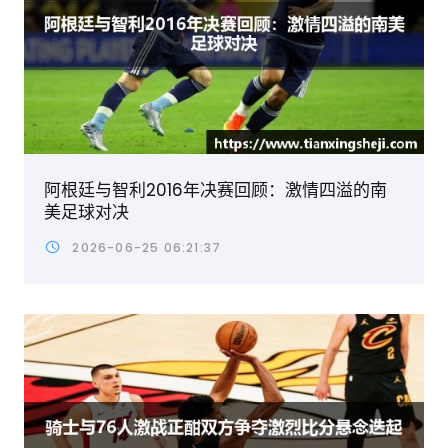
阿根廷与智利2016年决赛回顾：激情四溢的南
美足球对决
2026-06-25 06:21:37