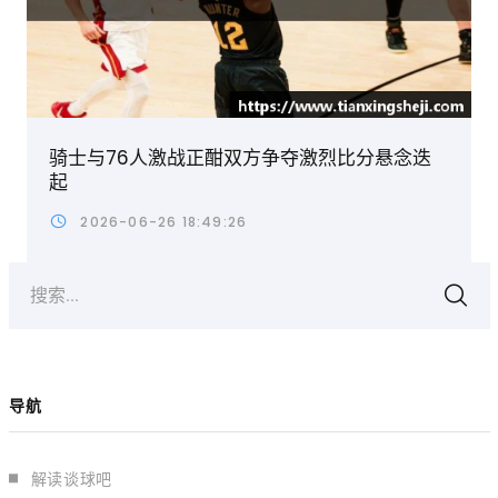
骑士与76人激战正酣双方争夺激烈比分悬念迭
起
2026-06-26 18:49:26
搜索...
导航
解读谈球吧